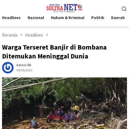
Loncat
Menu
ke
Mobile
konten
Headlines
Nasional
Hukum & Kriminal
Politik
Daerah
Beranda
Headlines
Warga Terseret Banjir di Bombana
Ditemukan Meninggal Dunia
Admin SN
09/05/2021