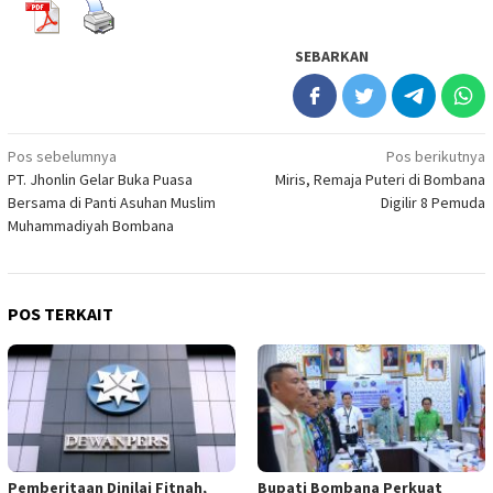
SEBARKAN
Navigasi
Pos sebelumnya
Pos berikutnya
PT. Jhonlin Gelar Buka Puasa
Miris, Remaja Puteri di Bombana
pos
Bersama di Panti Asuhan Muslim
Digilir 8 Pemuda
Muhammadiyah Bombana
POS TERKAIT
Pemberitaan Dinilai Fitnah,
Bupati Bombana Perkuat