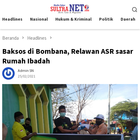
Loncat
Menu
ke
Mobile
konten
Headlines
Nasional
Hukum & Kriminal
Politik
Daerah
Beranda
Headlines
Baksos di Bombana, Relawan ASR sasar
Rumah Ibadah
Admin SN
25/02/2021