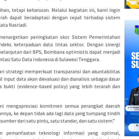
ihan, tetapi keharusan. Melalui kegiatan ini, kami ingin
rah dapat beradaptasi dengan cepat terhadap sistem
ata Nasriadi.
enargetkan peningkatan skor Sistem Pemerintahan
indeks keterpaduan data lintas sektor. Dengan sinergi
elanjutan dari BPS, Bombana optimistis dapat menjadi
asi Satu Data Indonesia di Sulawesi Tenggara.
 dari strategi memperkuat transparansi dan akuntabilitas
l input data akan dievaluasi dan dianalisis sebagai dasar
bukti (evidence-based policy) yang lebih terarah dan
mi mengapresiasi komitmen semua perangkat daerah
nnya, ke depan tidak ada lagi data yang tumpang tindih
umber dari satu pintu, satu standar, dan satu sistem.”
n pemanfaatan teknologi informasi yang optimal,