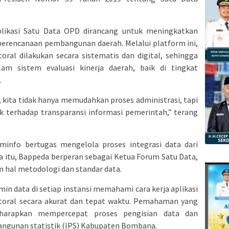
Aplikasi Satu Data OPD dirancang untuk meningkatkan
s perencanaan pembangunan daerah. Melalui platform ini,
oral dilakukan secara sistematis dan digital, sehingga
m sistem evaluasi kinerja daerah, baik di tingkat
.
, kita tidak hanya memudahkan proses administrasi, tapi
 terhadap transparansi informasi pemerintah,” terang
minfo bertugas mengelola proses integrasi data dari
a itu, Bappeda berperan sebagai Ketua Forum Satu Data,
 hal metodologi dan standar data.
dmin data di setiap instansi memahami cara kerja aplikasi
ktoral secara akurat dan tepat waktu. Pemahaman yang
iharapkan mempercepat proses pengisian data dan
angunan statistik (IPS) Kabupaten Bombana.