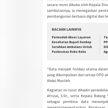
secara resmi dibuka oleh Kepala Din
sambutannya, ia menegaskan penti
pembangunan berbasis digital dan b
BACAAN LAINNYA
Permudah Akses Layanan
Te
Kesehatan Bupati Konkep
PP
Serahkan Ambulans Untuk
Di
Puskesmas Roko-Roko
Ag
“Data menjadi fondasi utama dala
yang dikumpulkan dari setiap OPD ak
Abdul Muslikh.
Kegiatan ini turut dihadiri perwaki
Afrizal, S.St., serta Kepala Bidang
sebagai pembina data menunjukk
mengimplementasikan Peraturan 