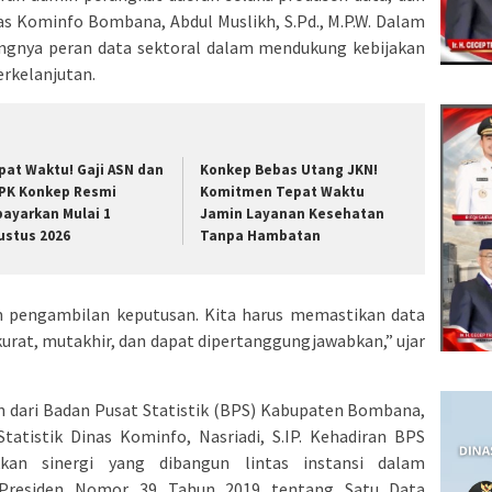
as Kominfo Bombana, Abdul Muslikh, S.Pd., M.P.W. Dalam
ngnya peran data sektoral dalam mendukung kebijakan
erkelanjutan.
pat Waktu! Gaji ASN dan
Konkep Bebas Utang JKN!
PK Konkep Resmi
Komitmen Tepat Waktu
bayarkan Mulai 1
Jamin Layanan Kesehatan
ustus 2026
Tanpa Hambatan
m pengambilan keputusan. Kita harus memastikan data
urat, mutakhir, dan dapat dipertanggungjawabkan,” ujar
lan dari Badan Pusat Statistik (BPS) Kabupaten Bombana,
 Statistik Dinas Kominfo, Nasriadi, S.IP. Kehadiran BPS
an sinergi yang dibangun lintas instansi dalam
Presiden Nomor 39 Tahun 2019 tentang Satu Data