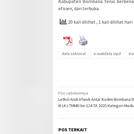
Kabupaten Bombana terus berbenah 
efisien, dan terbuka.
20 kali dilihat
, 1 kali dilihat hari 
data sektoral
e-walidata sipd
ko
Navigasi
Pos sebelumnya
Letkol Andi Irfandi Antar Kodim Bombana R
pos
III LKJ TMMD ke-124 TA 2025 Kategori Medi
POS TERKAIT