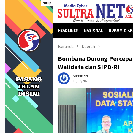
Loncat
tutup
ke
konten
HEADLINES
NASIONAL
HUKUM & KR
Beranda
Daerah
Bombana Dorong Percepata
Walidata dan SIPD-RI
Admin SN
10/07/2025