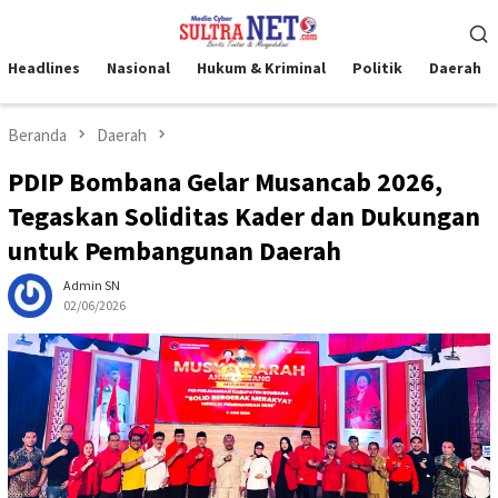
Loncat
Menu
ke
Mobile
konten
Headlines
Nasional
Hukum & Kriminal
Politik
Daerah
Beranda
Daerah
PDIP Bombana Gelar Musancab 2026,
Tegaskan Soliditas Kader dan Dukungan
untuk Pembangunan Daerah
Admin SN
02/06/2026