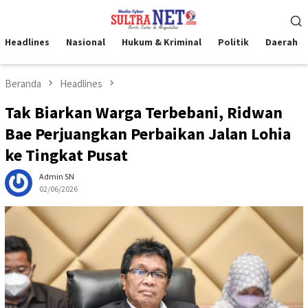
Loncat
Menu
ke
Mobile
konten
Headlines
Nasional
Hukum & Kriminal
Politik
Daerah
Beranda
Headlines
Tak Biarkan Warga Terbebani, Ridwan
Bae Perjuangkan Perbaikan Jalan Lohia
ke Tingkat Pusat
Admin SN
02/06/2026