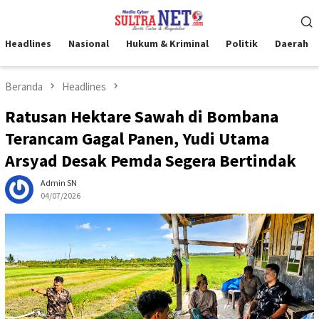
Loncat
Menu
ke
Mobile
konten
Headlines
Nasional
Hukum & Kriminal
Politik
Daerah
Beranda
Headlines
Ratusan Hektare Sawah di Bombana
Terancam Gagal Panen, Yudi Utama
Arsyad Desak Pemda Segera Bertindak
Admin SN
04/07/2026