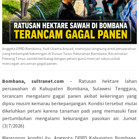
Anggota DPRD Bombana, Yudi Utama Arsyad, meninjau langsung areal persawahan
yang terdampak kekeringan di Dusun Tusui, Kelurahan Bambaea, Kecamatan
Poleang Timur, sambil berdialog dengan petani guna mencari solusi untuk
mencegah ancaman gagal panen.
Bombana, sultranet.com
– Ratusan hektare lahan
persawahan di Kabupaten Bombana, Sulawesi Tenggara,
terancam mengalami gagal panen akibat kekeringan yang
dipicu musim kemarau berkepanjangan. Kondisi tersebut mulai
dikeluhkan petani karena tanaman padi yang memasuki fase
pertumbuhan mengalami kekurangan pasokan air. Jumat
(3/7/2026)
Merespons kondisi itu, Anggota DPRD Kabupaten Bombana,