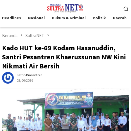
Loncat
Menu
ke
Mobile
konten
Headlines
Nasional
Hukum & Kriminal
Politik
Daerah
Beranda
SultraNET
Kado HUT ke-69 Kodam Hasanuddin,
Santri Pesantren Khaerussunan NW Kini
Nikmati Air Bersih
Satrio Bimantoro
02/06/2026