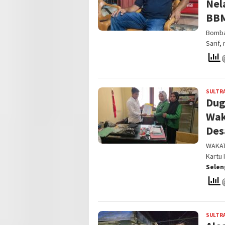
Nel
BB
Bomba
Sarif
SULTR
Dug
Wak
Des
WAKAT
Kartu 
Sele
SULTR