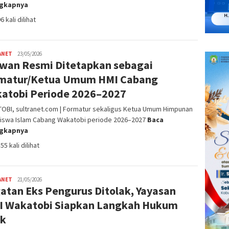
ngkapnya
6 kali dilihat
ANET
admin
23/05/2026
wan Resmi Ditetapkan sebagai
SN
matur/Ketua Umum HMI Cabang
atobi Periode 2026–2027
OBI, sultranet.com | Formatur sekaligus Ketua Umum Himpunan
iswa Islam Cabang Wakatobi periode 2026–2027
Baca
ngkapnya
55 kali dilihat
ANET
admin
21/05/2026
atan Eks Pengurus Ditolak, Yayasan
SN
I Wakatobi Siapkan Langkah Hukum
ik