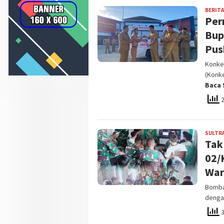
BERITA
Per
Bup
Pus
Konke
(Konk
Baca 
2
SULTR
Tak
02/
War
Bomba
denga
3