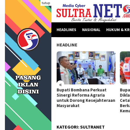
Loncat
tutup
ke
konten
HEADLINES
NASIONAL
HUKUM & KR
HEADLINE
«
beritaan Dinilai Fitnah,
Bupati Bombana Perkuat
Bupa
pati Bombana Tempuh
Sinergi Reforma Agraria
Dikl
ur Dewan Pers Sebelum
untuk Dorong Kesejahteraan
Ceta
ngkah Hukum
Masyarakat
Berk
Kema
KATEGORI:
SULTRANET