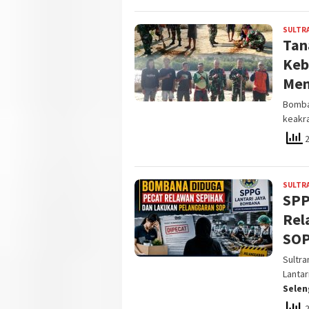
SULTR
Tan
Keb
Men
Bomban
keakra
2
SULTR
SPP
Rel
SO
Sultr
Lanta
Sele
2