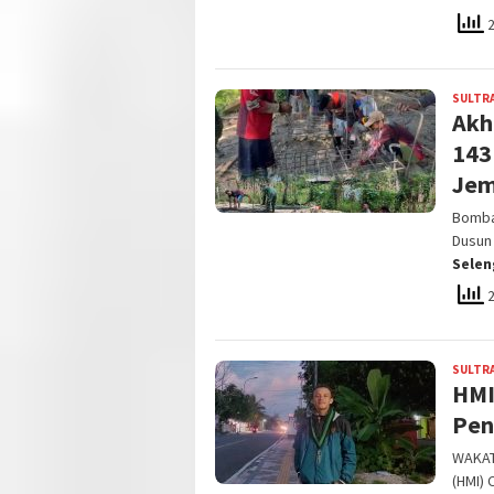
2
SULTR
Akh
143
Jem
Bomba
Dusun
Sele
2
SULTR
HMI
Pen
WAKAT
(HMI)