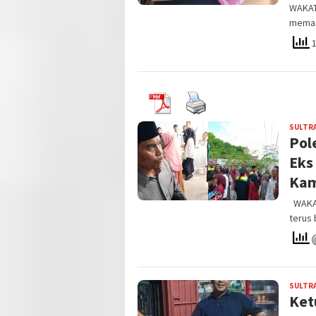
WAKATO
memas
1
SULTR
Pol
Eks
Kam
WAKATO
terus 
SULTR
Ket