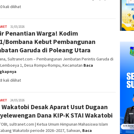
0 kali dilihat
ANET
Satrio
31/05/2026
ir Penantian Warga! Kodim
Bimantoro
1/Bombana Kebut Pembangunan
batan Garuda di Poleang Utara
na, Sultranet.com – Pembangunan Jembatan Perintis Garuda di
 Lemboeya 1, Desa Rompu-Rompu, Kecamatan
Baca
ngkapnya
8 kali dilihat
ANET
admin
24/05/2026
 Wakatobi Desak Aparat Usut Dugaan
SN
yelewengan Dana KIP-K STAI Wakatobi
OBI, sultranet.com | Ketua Umum Himpunan Mahasiswa Islam
 Cabang Wakatobi periode 2026–2027, Sahwan,
Baca