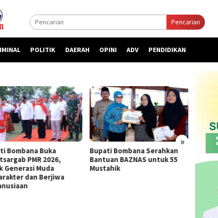
Pencarian
IMINAL
POLITIK
DAERAH
OPINI
ADV
PENDIDIKAN
»
ti Bombana Buka
Bupati Bombana Serahkan
Bupat
atsargab PMR 2026,
Bantuan BAZNAS untuk 55
Priori
k Generasi Muda
Mustahik
kepada
arakter dan Berjiwa
nusiaan