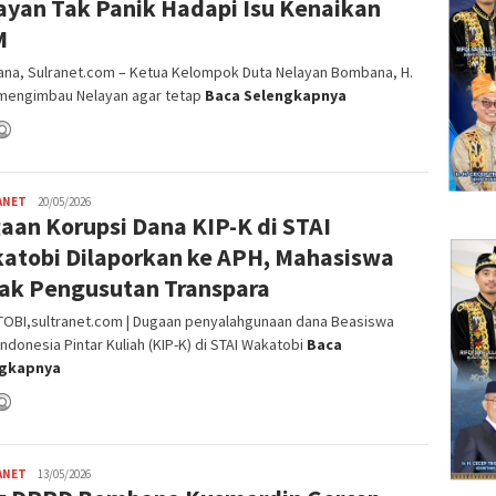
ayan Tak Panik Hadapi Isu Kenaikan
M
na, Sulranet.com – Ketua Kelompok Duta Nelayan Bombana, H.
, mengimbau Nelayan agar tetap
Baca Selengkapnya
ANET
admin
20/05/2026
aan Korupsi Dana KIP-K di STAI
SN
atobi Dilaporkan ke APH, Mahasiswa
ak Pengusutan Transpara
OBI,sultranet.com | Dugaan penyalahgunaan dana Beasiswa
Indonesia Pintar Kuliah (KIP-K) di STAI Wakatobi
Baca
ngkapnya
ANET
admin
13/05/2026
SN