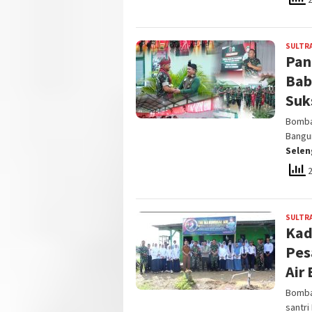
SULTR
Pan
Bab
Suk
Bomba
Bangu
Sele
2
SULTR
Kad
Pes
Air 
Bomban
santr