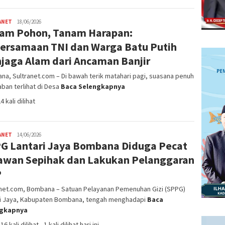
ANET
Satrio
18/06/2026
am Pohon, Tanam Harapan:
Bimantoro
ersamaan TNI dan Warga Batu Putih
jaga Alam dari Ancaman Banjir
a, Sultranet.com – Di bawah terik matahari pagi, suasana penuh
ban terlihat di Desa
Baca Selengkapnya
4 kali dilihat
ANET
admin
14/06/2026
G Lantari Jaya Bombana Diduga Pecat
SN
awan Sepihak dan Lakukan Pelanggaran
P
anet.com, Bombana – Satuan Pelayanan Pemenuhan Gizi (SPPG)
ri Jaya, Kabupaten Bombana, tengah menghadapi
Baca
ngkapnya
16 kali dilihat
, 1 kali dilihat hari ini