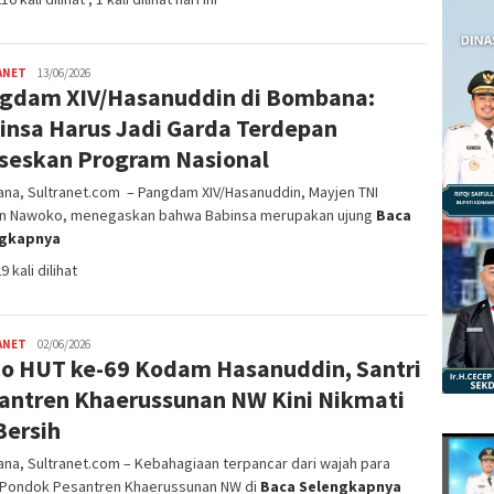
ANET
Satrio
13/06/2026
gdam XIV/Hasanuddin di Bombana:
Bimantoro
insa Harus Jadi Garda Terdepan
seskan Program Nasional
na, Sultranet.com – Pangdam XIV/Hasanuddin, Mayjen TNI
n Nawoko, menegaskan bahwa Babinsa merupakan ujung
Baca
ngkapnya
9 kali dilihat
ANET
Satrio
02/06/2026
o HUT ke-69 Kodam Hasanuddin, Santri
Bimantoro
antren Khaerussunan NW Kini Nikmati
Bersih
a, Sultranet.com – Kebahagiaan terpancar dari wajah para
i Pondok Pesantren Khaerussunan NW di
Baca Selengkapnya