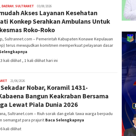
,
DAERAH
,
SULTRANET
Aldi
03/08/2026
mudah Akses Layanan Kesehatan
Dermawan
ati Konkep Serahkan Ambulans Untuk
kesmas Roko-Roko
p, Sultrannet.com – Pemerintah Kabupaten Konawe Kepulauan
ep) terus mewujudkan komitmen memperkuat pelayanan dasar
Selengkapnya
3 kali dilihat
, 1 kali dilihat hari ini
ANET
Satrio
21/06/2026
 Sekadar Nobar, Koramil 1431-
Bimantoro
Kabaena Bangun Keakraban Bersama
ga Lewat Piala Dunia 2026
na, Sultranet.com – Riuh sorak dan gelak tawa warga berpadu
n semangat para prajurit
Baca Selengkapnya
6 kali dilihat