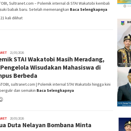
BI, Sultranet.com – Polemik internal di STAI Wakatobi kembali
uki babak baru. Setelah memenangkan
Baca Selengkapnya
21 kali dilihat
ANET
admin
21/05/2026
emik STAI Wakatobi Masih Meradang,
SN
 Pengelola Wisudakan Mahasiswa di
pus Berbeda
BI, sultranet.com | Polemik internal STAI Wakatobi hingga kini
bergulir dan semakin
Baca Selengkapnya
ANET
Satrio
20/05/2026
ua Duta Nelayan Bombana Minta
Bimantoro