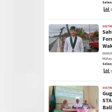
Sele
9
SULTR
Sah
For
Wak
WAKAT
Mahas
Sele
1
SULTR
Gug
STA
Bal