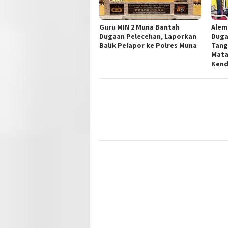
Guru MIN 2 Muna Bantah
Alem
Dugaan Pelecehan, Laporkan
Duga
Balik Pelapor ke Polres Muna
Tang
Mata
Kend