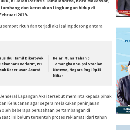
ku, di Jalan Perintis Tamalandrea, Kota Makassar,
 tambang dan kerusakan Lingkungan hidup di
ebruari 2019.
itu sempat ricuh dan terjadi aksi saling dorong antara
sus Ibu Hamil Dikeroyok
Kejari Muna Tahan 5
 Pekanbaru Berlarut, PH
Tersangka Korupsi Stadion
sak Keseriusan Aparat
Motewe, Negara Rugi Rp15
Miliar
a Jenderal Lapangan Aksi tersebut meminta kepada pihak
dan Kehutanan agar segera melakukan peninjauan
n oleh beberapa perusahaan pertambangan di
saat ini belum tersentuh proses reklamasi dari tahun