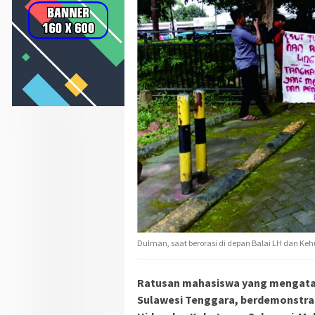
Dulman, saat berorasi di depan Balai LH dan Ke
Ratusan mahasiswa yang mengata
Sulawesi Tenggara, berdemonstras