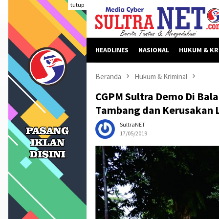
Loncat
tutup
ke
konten
HEADLINES
NASIONAL
HUKUM & KR
Beranda
Hukum & Kriminal
CGPM Sultra Demo Di Bala
Tambang dan Kerusakan L
SultraNET
17/05/2019