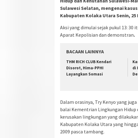
Hidup dan Kehutanan Sulawesi-Malu
Sulawesi Selatan, mengenai kasus
Kabupaten Kolaka Utara Senin, 25 F
Aksi yang dimulai sejak pukul 13: 30 
Aparat Kepolisian dan demonstran
.
BACAAN LAINNYA
THM RICH CLUB Kendari
Ka
Disorot, Hima-PPHI
di
Layangkan Somasi
De
Dalam orasinya, Try Kenyo yang jug
balai Kementrian Lingkungan Hidup 
kerusakan lingkungan yang dilakuka
Kabupaten Kolaka Utara yang hingga 
2009 pasca tambang.