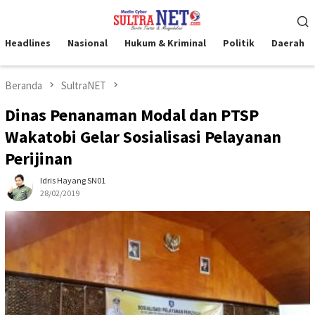
Loncat
Menu
ke
Mobile
konten
Headlines
Nasional
Hukum & Kriminal
Politik
Daerah
Beranda
SultraNET
Dinas Penanaman Modal dan PTSP
Wakatobi Gelar Sosialisasi Pelayanan
Perijinan
Idris Hayang SN01
28/02/2019