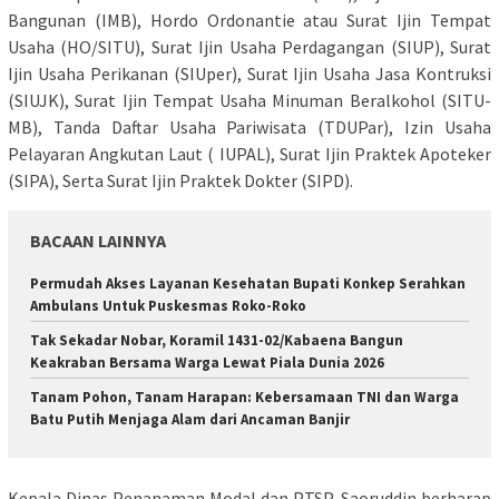
Bangunan (IMB), Hordo Ordonantie atau Surat Ijin Tempat
Usaha (HO/SITU), Surat Ijin Usaha Perdagangan (SIUP), Surat
Ijin Usaha Perikanan (SIUper), Surat Ijin Usaha Jasa Kontruksi
(SIUJK), Surat Ijin Tempat Usaha Minuman Beralkohol (SITU-
MB), Tanda Daftar Usaha Pariwisata (TDUPar), Izin Usaha
Pelayaran Angkutan Laut ( IUPAL), Surat Ijin Praktek Apoteker
(SIPA), Serta Surat Ijin Praktek Dokter (SIPD).
BACAAN LAINNYA
Permudah Akses Layanan Kesehatan Bupati Konkep Serahkan
Ambulans Untuk Puskesmas Roko-Roko
Tak Sekadar Nobar, Koramil 1431-02/Kabaena Bangun
Keakraban Bersama Warga Lewat Piala Dunia 2026
Tanam Pohon, Tanam Harapan: Kebersamaan TNI dan Warga
Batu Putih Menjaga Alam dari Ancaman Banjir
Kepala Dinas Penanaman Modal dan PTSP, Saoruddin berharap