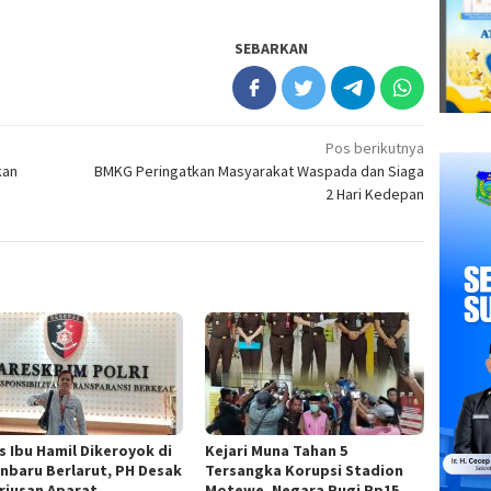
SEBARKAN
Pos berikutnya
kan
BMKG Peringatkan Masyarakat Waspada dan Siaga
2 Hari Kedepan
s Ibu Hamil Dikeroyok di
Kejari Muna Tahan 5
nbaru Berlarut, PH Desak
Tersangka Korupsi Stadion
riusan Aparat
Motewe, Negara Rugi Rp15