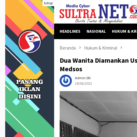
Loncat
tutup
ke
konten
HEADLINES
NASIONAL
HUKUM & KR
Beranda
Hukum & Kriminal
Dua Wanita Diamankan Us
Medsos
Admin SN
28/06/2022