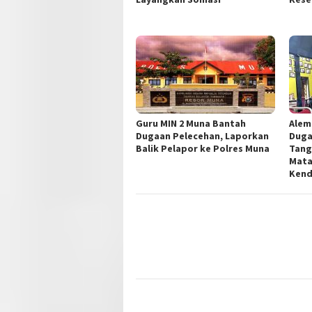
Guru MIN 2 Muna Bantah
Alem
Dugaan Pelecehan, Laporkan
Duga
Balik Pelapor ke Polres Muna
Tang
Mata
Kend