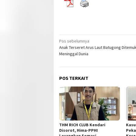
Navigasi
Pos sebelumnya
Anak Terseret Arus Laut Batugong Ditemu
pos
Meninggal Dunia
POS TERKAIT
THM RICH CLUB Kendari
Kasu
Disorot, Hima-PPHI
Peka
Layangkan Somasi
Kese