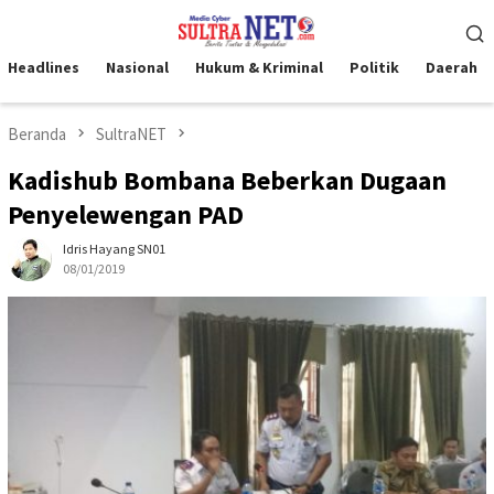
Loncat
Menu
ke
Mobile
konten
Headlines
Nasional
Hukum & Kriminal
Politik
Daerah
Beranda
SultraNET
Kadishub Bombana Beberkan Dugaan
Penyelewengan PAD
Idris Hayang SN01
08/01/2019