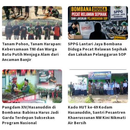
Tanam Pohon, Tanam Harapan:
SPPG Lantari Jaya Bombana
Kebersamaan TNI dan Warga
Diduga Pecat Relawan Sepihak
Batu Putih Menjaga Alam dari
dan Lakukan Pelanggaran SOP
Ancaman Banjir
Pangdam XIV/Hasanuddin di
Kado HUT ke-69 Kodam
Bombana: Babinsa Harus Jadi
Hasanuddin, Santri Pesantren
Garda Terdepan Sukseskan
Khaerussunan NW Kini Nikmati
Program Nasional
Air Bersih