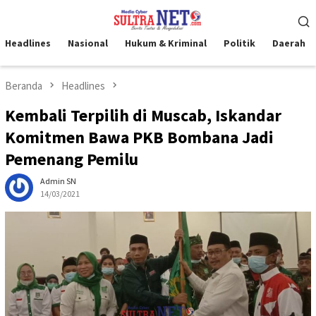
Loncat
Menu
ke
Mobile
konten
Headlines
Nasional
Hukum & Kriminal
Politik
Daerah
Beranda
Headlines
Kembali Terpilih di Muscab, Iskandar
Komitmen Bawa PKB Bombana Jadi
Pemenang Pemilu
Admin SN
14/03/2021