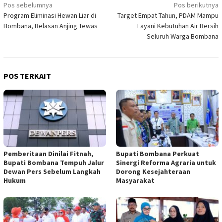
Navigasi
Pos sebelumnya
Pos berikutnya
Program Eliminasi Hewan Liar di
Target Empat Tahun, PDAM Mampu
pos
Bombana, Belasan Anjing Tewas
Layani Kebutuhan Air Bersih
Seluruh Warga Bombana
POS TERKAIT
Pemberitaan Dinilai Fitnah,
Bupati Bombana Perkuat
Bupati Bombana Tempuh Jalur
Sinergi Reforma Agraria untuk
Dewan Pers Sebelum Langkah
Dorong Kesejahteraan
Hukum
Masyarakat