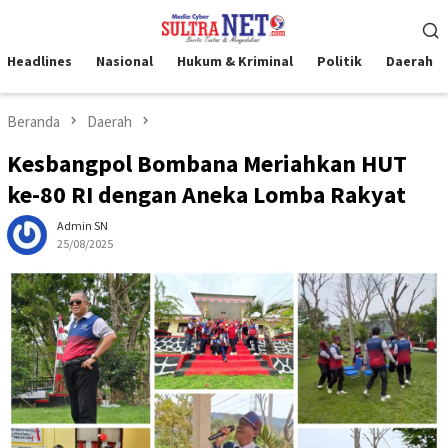
Loncat
Menu
ke
Mobile
konten
Headlines
Nasional
Hukum & Kriminal
Politik
Daerah
Beranda
Daerah
Kesbangpol Bombana Meriahkan HUT
ke-80 RI dengan Aneka Lomba Rakyat
Admin SN
25/08/2025