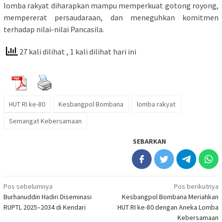
lomba rakyat diharapkan mampu memperkuat gotong royong,
mempererat persaudaraan, dan meneguhkan komitmen
terhadap nilai-nilai Pancasila.
27 kali dilihat
, 1 kali dilihat hari ini
HUT RI ke-80
Kesbangpol Bombana
lomba rakyat
Semangat Kebersamaan
SEBARKAN
Navigasi
Pos sebelumnya
Pos berikutnya
Burhanuddin Hadiri Diseminasi
Kesbangpol Bombana Meriahkan
pos
RUPTL 2025–2034 di Kendari
HUT RI ke-80 dengan Aneka Lomba
Kebersamaan