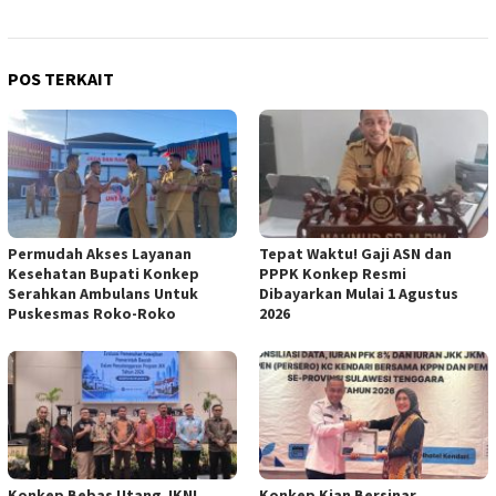
POS TERKAIT
Permudah Akses Layanan
Tepat Waktu! Gaji ASN dan
Kesehatan Bupati Konkep
PPPK Konkep Resmi
Serahkan Ambulans Untuk
Dibayarkan Mulai 1 Agustus
Puskesmas Roko-Roko
2026
Konkep Bebas Utang JKN!
Konkep Kian Bersinar,