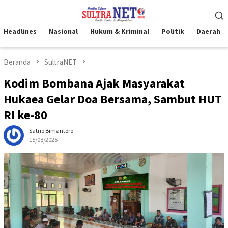
Loncat
Menu
ke
Mobile
konten
Headlines
Nasional
Hukum & Kriminal
Politik
Daerah
Beranda
SultraNET
Kodim Bombana Ajak Masyarakat
Hukaea Gelar Doa Bersama, Sambut HUT
RI ke-80
Satrio Bimantoro
15/08/2025