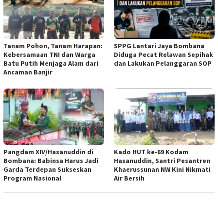
Tanam Pohon, Tanam Harapan:
SPPG Lantari Jaya Bombana
Kebersamaan TNI dan Warga
Diduga Pecat Relawan Sepihak
Batu Putih Menjaga Alam dari
dan Lakukan Pelanggaran SOP
Ancaman Banjir
Pangdam XIV/Hasanuddin di
Kado HUT ke-69 Kodam
Bombana: Babinsa Harus Jadi
Hasanuddin, Santri Pesantren
Garda Terdepan Sukseskan
Khaerussunan NW Kini Nikmati
Program Nasional
Air Bersih