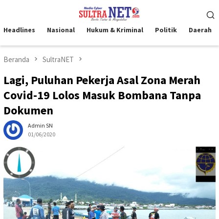
Loncat
Menu
ke
Mobile
konten
Headlines
Nasional
Hukum & Kriminal
Politik
Daerah
Beranda
SultraNET
Lagi, Puluhan Pekerja Asal Zona Merah
Covid-19 Lolos Masuk Bombana Tanpa
Dokumen
Admin SN
01/06/2020