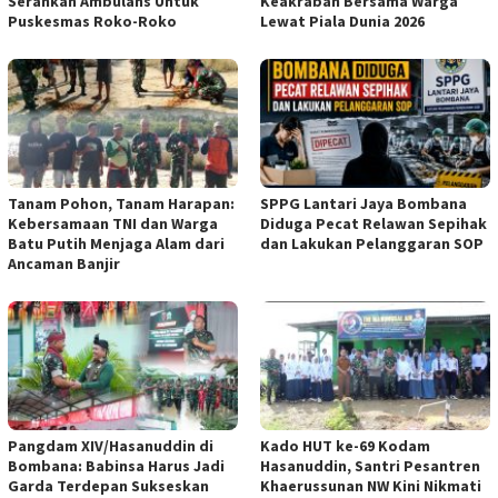
Serahkan Ambulans Untuk
Keakraban Bersama Warga
Puskesmas Roko-Roko
Lewat Piala Dunia 2026
Tanam Pohon, Tanam Harapan:
SPPG Lantari Jaya Bombana
Kebersamaan TNI dan Warga
Diduga Pecat Relawan Sepihak
Batu Putih Menjaga Alam dari
dan Lakukan Pelanggaran SOP
Ancaman Banjir
Pangdam XIV/Hasanuddin di
Kado HUT ke-69 Kodam
Bombana: Babinsa Harus Jadi
Hasanuddin, Santri Pesantren
Garda Terdepan Sukseskan
Khaerussunan NW Kini Nikmati