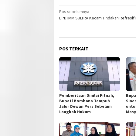
Navigasi
Pos sebelumnya
DPD IMM SULTRA Kecam Tindakan Refresif P
pos
POS TERKAIT
Pemberitaan Dinilai Fitnah,
Bupa
Bupati Bombana Tempuh
Sine
Jalur Dewan Pers Sebelum
untu
Langkah Hukum
Masy