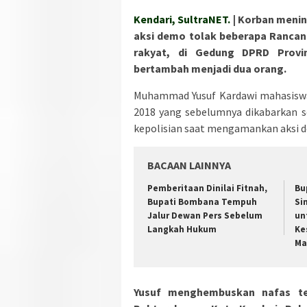
Kendari, SultraNET.
| Korban menin
aksi demo tolak beberapa Rancang
rakyat, di Gedung DPRD Provin
bertambah menjadi dua orang.
Muhammad Yusuf Kardawi mahasiswa 
2018 yang sebelumnya dikabarkan s
kepolisian saat mengamankan aksi d
BACAAN LAINNYA
Pemberitaan Dinilai Fitnah,
Bu
Bupati Bombana Tempuh
Si
Jalur Dewan Pers Sebelum
un
Langkah Hukum
Ke
Ma
Yusuf menghembuskan nafas ter