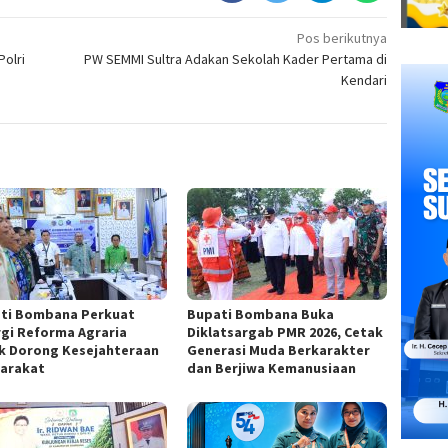
Pos berikutnya
olri
PW SEMMI Sultra Adakan Sekolah Kader Pertama di
Kendari
ti Bombana Perkuat
Bupati Bombana Buka
rgi Reforma Agraria
Diklatsargab PMR 2026, Cetak
k Dorong Kesejahteraan
Generasi Muda Berkarakter
arakat
dan Berjiwa Kemanusiaan