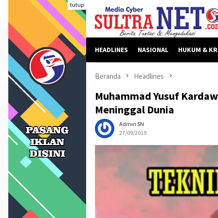
Loncat
tutup
ke
konten
HEADLINES
NASIONAL
HUKUM & KR
Beranda
Headlines
Muhammad Yusuf Kardawi
Meninggal Dunia
Admin SN
27/09/2019