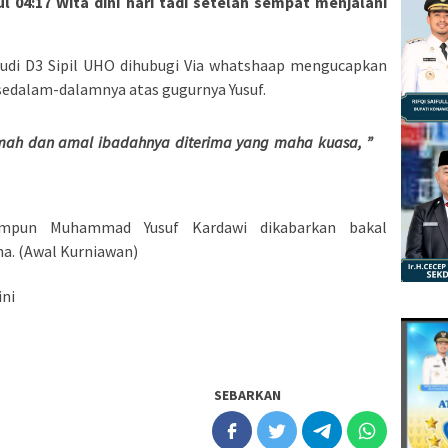
 04:17 Wita dini hari tadi setelah sempat menjalani
tudi D3 Sipil UHO dihubugi Via whatshaap mengucapkan
sedalam-dalamnya atas gugurnya Yusuf.
mah dan amal ibadahnya diterima yang maha kuasa, ”
himpun Muhammad Yusuf Kardawi dikabarkan bakal
a. (Awal Kurniawan)
ini
SEBARKAN