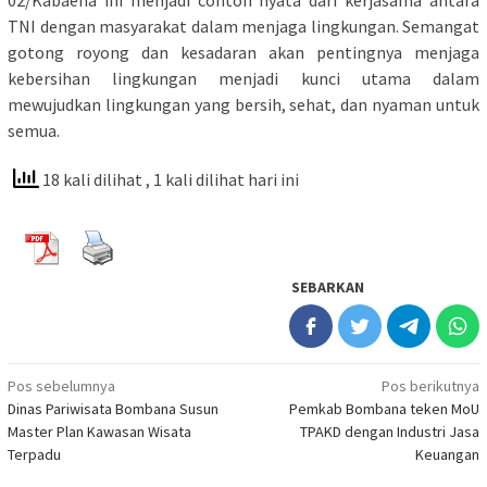
02/Kabaena ini menjadi contoh nyata dari kerjasama antara
TNI dengan masyarakat dalam menjaga lingkungan. Semangat
gotong royong dan kesadaran akan pentingnya menjaga
kebersihan lingkungan menjadi kunci utama dalam
mewujudkan lingkungan yang bersih, sehat, dan nyaman untuk
semua.
18 kali dilihat
, 1 kali dilihat hari ini
SEBARKAN
Navigasi
Pos sebelumnya
Pos berikutnya
Dinas Pariwisata Bombana Susun
Pemkab Bombana teken MoU
pos
Master Plan Kawasan Wisata
TPAKD dengan Industri Jasa
Terpadu
Keuangan