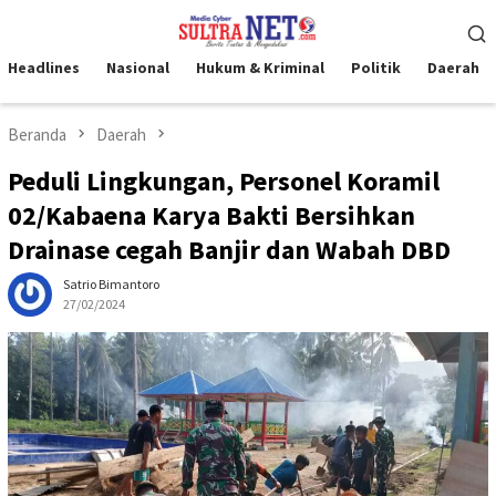
Loncat
Menu
ke
Mobile
konten
Headlines
Nasional
Hukum & Kriminal
Politik
Daerah
Beranda
Daerah
Peduli Lingkungan, Personel Koramil
02/Kabaena Karya Bakti Bersihkan
Drainase cegah Banjir dan Wabah DBD
Satrio Bimantoro
27/02/2024