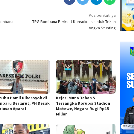
Pos berikutnya
Bombana
TPG Bombana Perkuat Konsolidasi untuk Tekan
Angka Stunting
s Ibu Hamil Dikeroyok di
Kejari Muna Tahan 5
nbaru Berlarut, PH Desak
Tersangka Korupsi Stadion
riusan Aparat
Motewe, Negara Rugi Rp15
Miliar