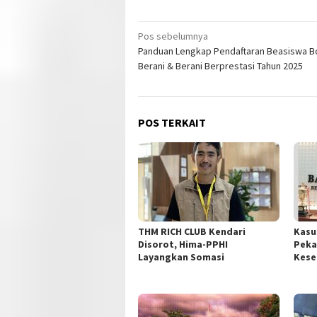
Navigasi
Pos sebelumnya
Panduan Lengkap Pendaftaran Beasiswa 
pos
Berani & Berani Berprestasi Tahun 2025
POS TERKAIT
THM RICH CLUB Kendari
Kasu
Disorot, Hima-PPHI
Peka
Layangkan Somasi
Kese