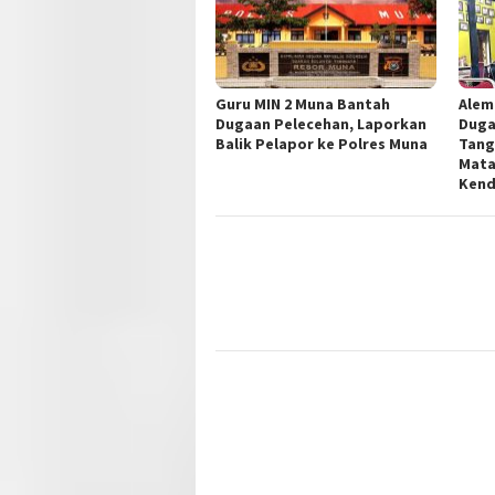
Guru MIN 2 Muna Bantah
Alem
Dugaan Pelecehan, Laporkan
Duga
Balik Pelapor ke Polres Muna
Tang
Mata
Kend