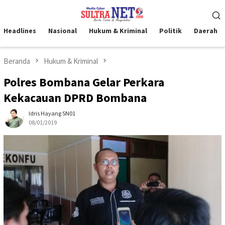
Loncat
Menu
ke
Mobile
konten
Headlines
Nasional
Hukum & Kriminal
Politik
Daerah
Beranda
Hukum & Kriminal
Polres Bombana Gelar Perkara
Kekacauan DPRD Bombana
Idris Hayang SN01
08/01/2019