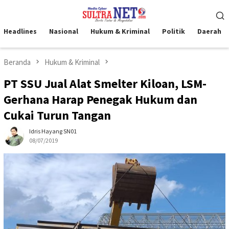
Loncat
Menu
ke
Mobile
konten
Headlines
Nasional
Hukum & Kriminal
Politik
Daerah
Beranda
Hukum & Kriminal
PT SSU Jual Alat Smelter Kiloan, LSM-
Gerhana Harap Penegak Hukum dan
Cukai Turun Tangan
Idris Hayang SN01
08/07/2019