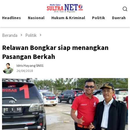
Loncat
Menu
ke
Mobile
konten
Headlines
Nasional
Hukum & Kriminal
Politik
Daerah
Beranda
Politik
Relawan Bongkar siap menangkan
Pasangan Berkah
Idris Hayang SN01
26/04/2018