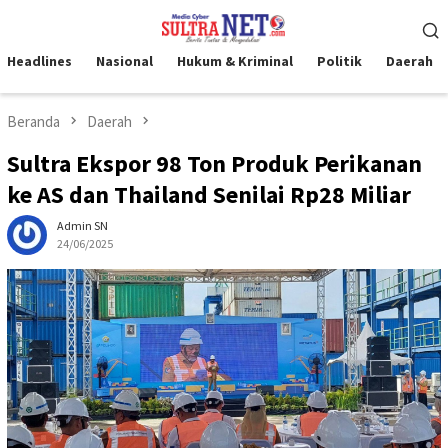
Loncat
Menu
ke
Mobile
konten
Headlines
Nasional
Hukum & Kriminal
Politik
Daerah
Beranda
Daerah
Sultra Ekspor 98 Ton Produk Perikanan
ke AS dan Thailand Senilai Rp28 Miliar
Admin SN
24/06/2025