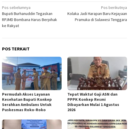
Navigasi
Pos sebelumnya
Pos berikutnya
Bupati Burhanuddin Tegaskan
Kolaka Jadi Harapan Baru Kejayaan
pos
RPJMD Bombana Harus Berpihak
Pramuka di Sulawesi Tenggara
ke Rakyat
POS TERKAIT
Permudah Akses Layanan
Tepat Waktu! Gaji ASN dan
Kesehatan Bupati Konkep
PPPK Konkep Resmi
Serahkan Ambulans Untuk
Dibayarkan Mulai 1 Agustus
Puskesmas Roko-Roko
2026