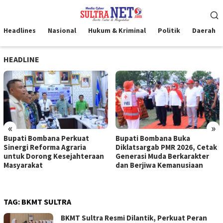
Loncat
Menu
ke
Mobile
konten
Headlines
Nasional
Hukum & Kriminal
Politik
Daerah
HEADLINE
«
»
Bupati Bombana Perkuat
Bupati Bombana Buka
Sinergi Reforma Agraria
Diklatsargab PMR 2026, Cetak
untuk Dorong Kesejahteraan
Generasi Muda Berkarakter
Masyarakat
dan Berjiwa Kemanusiaan
TAG:
BKMT SULTRA
BKMT Sultra Resmi Dilantik, Perkuat Peran