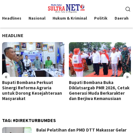
Loncat
Menu
ke
Mobile
konten
Headlines
Nasional
Hukum & Kriminal
Politik
Daerah
HEADLINE
«
»
Bupati Bombana Perkuat
Bupati Bombana Buka
Sinergi Reforma Agraria
Diklatsargab PMR 2026, Cetak
untuk Dorong Kesejahteraan
Generasi Muda Berkarakter
Masyarakat
dan Berjiwa Kemanusiaan
TAG:
#DIREKTURBUMDES
Balai Pelatihan dan PMD DTT Makassar Gelar