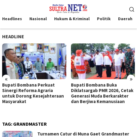
Loncat
Menu
ke
Mobile
konten
Headlines
Nasional
Hukum & Kriminal
Politik
Daerah
HEADLINE
«
»
Bupati Bombana Perkuat
Bupati Bombana Buka
Sinergi Reforma Agraria
Diklatsargab PMR 2026, Cetak
untuk Dorong Kesejahteraan
Generasi Muda Berkarakter
Masyarakat
dan Berjiwa Kemanusiaan
TAG:
GRANDMASTER
Turnamen Catur di Muna Gaet Grandmaster