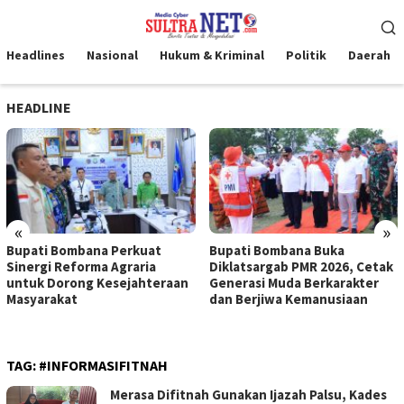
Loncat
Menu
ke
Mobile
konten
Headlines
Nasional
Hukum & Kriminal
Politik
Daerah
HEADLINE
«
»
Bupati Bombana Perkuat
Bupati Bombana Buka
Sinergi Reforma Agraria
Diklatsargab PMR 2026, Cetak
untuk Dorong Kesejahteraan
Generasi Muda Berkarakter
Masyarakat
dan Berjiwa Kemanusiaan
TAG:
#INFORMASIFITNAH
Merasa Difitnah Gunakan Ijazah Palsu, Kades