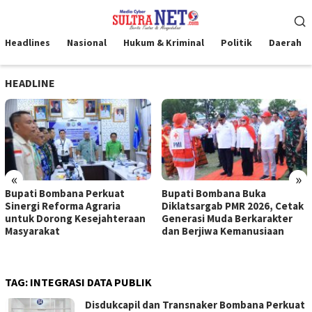
Loncat
Menu
ke
Mobile
konten
Headlines
Nasional
Hukum & Kriminal
Politik
Daerah
HEADLINE
«
»
Bupati Bombana Perkuat
Bupati Bombana Buka
Sinergi Reforma Agraria
Diklatsargab PMR 2026, Cetak
untuk Dorong Kesejahteraan
Generasi Muda Berkarakter
Masyarakat
dan Berjiwa Kemanusiaan
TAG:
INTEGRASI DATA PUBLIK
Disdukcapil dan Transnaker Bombana Perkuat