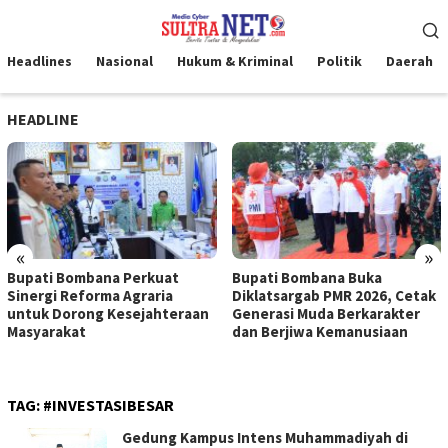
Loncat
Menu
ke
Mobile
konten
Headlines
Nasional
Hukum & Kriminal
Politik
Daerah
HEADLINE
«
»
Bupati Bombana Perkuat
Bupati Bombana Buka
Sinergi Reforma Agraria
Diklatsargab PMR 2026, Cetak
untuk Dorong Kesejahteraan
Generasi Muda Berkarakter
Masyarakat
dan Berjiwa Kemanusiaan
TAG:
#INVESTASIBESAR
Gedung Kampus Intens Muhammadiyah di