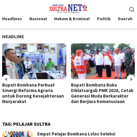
Loncat
Menu
ke
Mobile
konten
Headlines
Nasional
Hukum & Kriminal
Politik
Daerah
HEADLINE
«
»
Bupati Bombana Perkuat
Bupati Bombana Buka
Sinergi Reforma Agraria
Diklatsargab PMR 2026, Cetak
untuk Dorong Kesejahteraan
Generasi Muda Berkarakter
Masyarakat
dan Berjiwa Kemanusiaan
TAG:
PELAJAR SULTRA
Empat Pelajar Bombana Lolos Seleksi