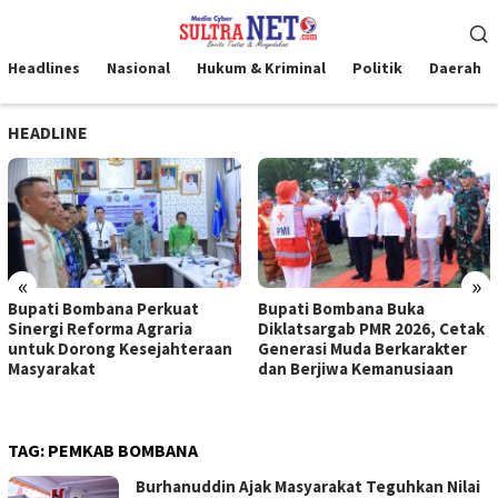
Loncat
Menu
ke
Mobile
konten
Headlines
Nasional
Hukum & Kriminal
Politik
Daerah
HEADLINE
«
»
Bupati Bombana Perkuat
Bupati Bombana Buka
Sinergi Reforma Agraria
Diklatsargab PMR 2026, Cetak
untuk Dorong Kesejahteraan
Generasi Muda Berkarakter
Masyarakat
dan Berjiwa Kemanusiaan
TAG:
PEMKAB BOMBANA
Burhanuddin Ajak Masyarakat Teguhkan Nilai