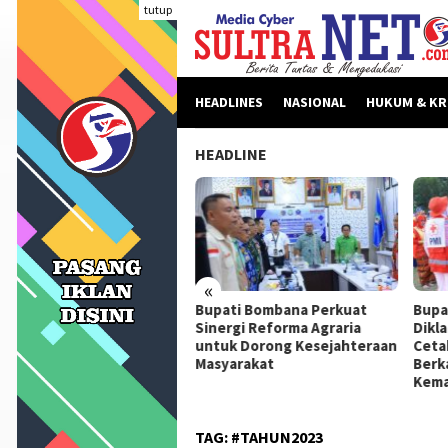
Loncat
tutup
ke
konten
HEADLINES
NASIONAL
HUKUM & KR
HEADLINE
«
beritaan Dinilai Fitnah,
Bupati Bombana Perkuat
Bupa
pati Bombana Tempuh
Sinergi Reforma Agraria
Dikl
ur Dewan Pers Sebelum
untuk Dorong Kesejahteraan
Ceta
ngkah Hukum
Masyarakat
Berk
Kema
TAG:
#TAHUN2023