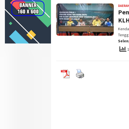
DAERA
Pem
KLH
Kendar
Tengga
Sele
1