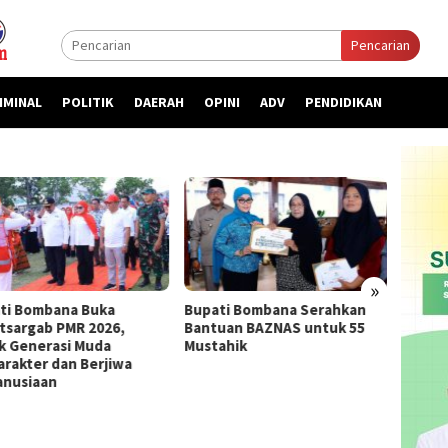
Pencarian
IMINAL
POLITIK
DAERAH
OPINI
ADV
PENDIDIKAN
»
ti Bombana Buka
Bupati Bombana Serahkan
Bupat
atsargab PMR 2026,
Bantuan BAZNAS untuk 55
Priori
k Generasi Muda
Mustahik
kepada
arakter dan Berjiwa
nusiaan