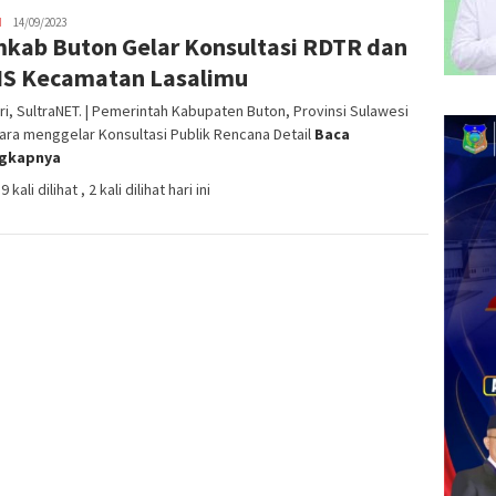
H
admin
14/09/2023
kab Buton Gelar Konsultasi RDTR dan
SN
S Kecamatan Lasalimu
i, SultraNET. | Pemerintah Kabupaten Buton, Provinsi Sulawesi
ra menggelar Konsultasi Publik Rencana Detail
Baca
ngkapnya
9 kali dilihat
, 2 kali dilihat hari ini