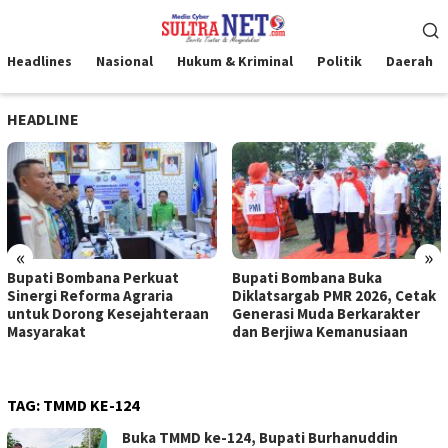
Loncat
Menu
ke
Mobile
konten
Headlines
Nasional
Hukum & Kriminal
Politik
Daerah
HEADLINE
«
»
Bupati Bombana Perkuat
Bupati Bombana Buka
Sinergi Reforma Agraria
Diklatsargab PMR 2026, Cetak
untuk Dorong Kesejahteraan
Generasi Muda Berkarakter
Masyarakat
dan Berjiwa Kemanusiaan
TAG:
TMMD KE-124
Buka TMMD ke-124, Bupati Burhanuddin