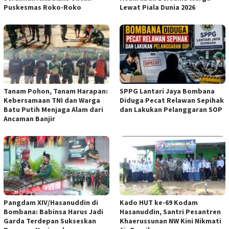
Puskesmas Roko-Roko
Lewat Piala Dunia 2026
Tanam Pohon, Tanam Harapan:
SPPG Lantari Jaya Bombana
Kebersamaan TNI dan Warga
Diduga Pecat Relawan Sepihak
Batu Putih Menjaga Alam dari
dan Lakukan Pelanggaran SOP
Ancaman Banjir
Pangdam XIV/Hasanuddin di
Kado HUT ke-69 Kodam
Bombana: Babinsa Harus Jadi
Hasanuddin, Santri Pesantren
Garda Terdepan Sukseskan
Khaerussunan NW Kini Nikmati