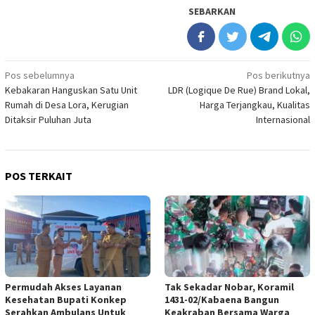
SEBARKAN
Navigasi
Pos sebelumnya
Pos berikutnya
Kebakaran Hanguskan Satu Unit
LDR (Logique De Rue) Brand Lokal,
pos
Rumah di Desa Lora, Kerugian
Harga Terjangkau, Kualitas
Ditaksir Puluhan Juta
Internasional
POS TERKAIT
Permudah Akses Layanan
Tak Sekadar Nobar, Koramil
Kesehatan Bupati Konkep
1431-02/Kabaena Bangun
Serahkan Ambulans Untuk
Keakraban Bersama Warga