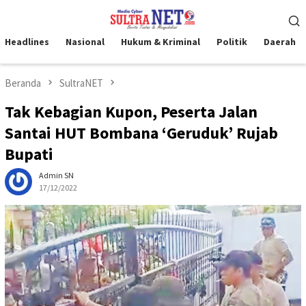
Loncat
Menu
ke
Mobile
konten
Headlines
Nasional
Hukum & Kriminal
Politik
Daerah
Beranda
SultraNET
Tak Kebagian Kupon, Peserta Jalan
Santai HUT Bombana ‘Geruduk’ Rujab
Bupati
Admin SN
17/12/2022