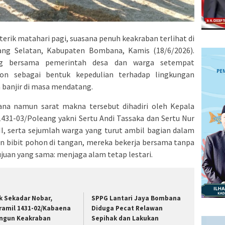
erik matahari pagi, suasana penuh keakraban terlihat di
ng Selatan, Kabupaten Bombana, Kamis (18/6/2026).
ng bersama pemerintah desa dan warga setempat
 sebagai bentuk kepedulian terhadap lingkungan
 banjir di masa mendatang.
ana namun sarat makna tersebut dihadiri oleh Kepala
1431-03/Poleang yakni Sertu Andi Tassaka dan Sertu Nur
II, serta sejumlah warga yang turut ambil bagian dalam
an bibit pohon di tangan, mereka bekerja bersama tanpa
uan yang sama: menjaga alam tetap lestari.
k Sekadar Nobar,
SPPG Lantari Jaya Bombana
ramil 1431-02/Kabaena
Diduga Pecat Relawan
ngun Keakraban
Sepihak dan Lakukan