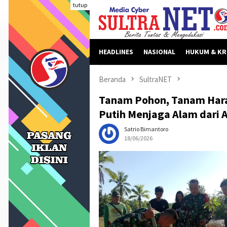
Loncat
tutup
ke
konten
HEADLINES
NASIONAL
HUKUM & KR
Beranda
SultraNET
Tanam Pohon, Tanam Har
Putih Menjaga Alam dari 
Satrio Bimantoro
18/06/2026