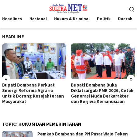
Loncat
Menu
ke
Mobile
konten
Headlines
Nasional
Hukum & Kriminal
Politik
Daerah
HEADLINE
«
»
Bupati Bombana Perkuat
Bupati Bombana Buka
Sinergi Reforma Agraria
Diklatsargab PMR 2026, Cetak
untuk Dorong Kesejahteraan
Generasi Muda Berkarakter
Masyarakat
dan Berjiwa Kemanusiaan
TOPIC:
HUKUM DAN PEMERINTAHAN
Pemkab Bombana dan PN Pasar Wajo Teken