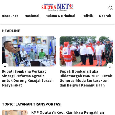
Loncat
Menu
ke
Mobile
konten
Headlines
Nasional
Hukum & Kriminal
Politik
Daerah
HEADLINE
«
»
Bupati Bombana Perkuat
Bupati Bombana Buka
Sinergi Reforma Agraria
Diklatsargab PMR 2026, Cetak
untuk Dorong Kesejahteraan
Generasi Muda Berkarakter
Masyarakat
dan Berjiwa Kemanusiaan
TOPIC:
LAYANAN TRANSPORTASI
KMP Oputa Yii Koo, Klarifikasi Pengalihan