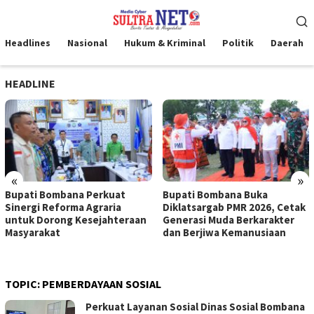
Loncat
Menu
ke
Mobile
konten
Headlines
Nasional
Hukum & Kriminal
Politik
Daerah
HEADLINE
«
»
Bupati Bombana Perkuat
Bupati Bombana Buka
Sinergi Reforma Agraria
Diklatsargab PMR 2026, Cetak
untuk Dorong Kesejahteraan
Generasi Muda Berkarakter
Masyarakat
dan Berjiwa Kemanusiaan
TOPIC:
PEMBERDAYAAN SOSIAL
Perkuat Layanan Sosial Dinas Sosial Bombana