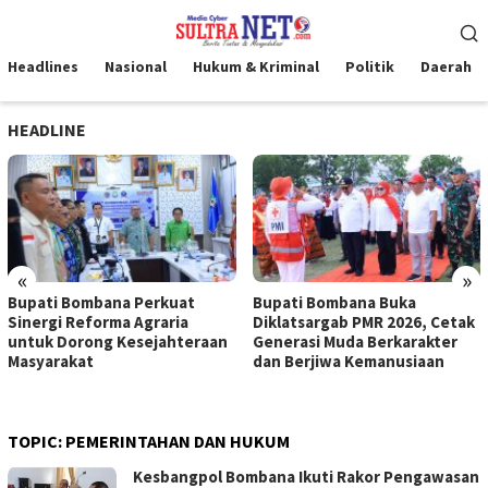
Loncat
Menu
ke
Mobile
konten
Headlines
Nasional
Hukum & Kriminal
Politik
Daerah
HEADLINE
«
»
Bupati Bombana Perkuat
Bupati Bombana Buka
Sinergi Reforma Agraria
Diklatsargab PMR 2026, Cetak
untuk Dorong Kesejahteraan
Generasi Muda Berkarakter
Masyarakat
dan Berjiwa Kemanusiaan
TOPIC:
PEMERINTAHAN DAN HUKUM
Kesbangpol Bombana Ikuti Rakor Pengawasan