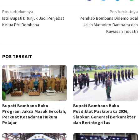
Navigasi
Pos sebelumnya
Pos berikutnya
Istri Bupati Ditunjuk Jadi Penjabat
Pemkab Bombana Didemo Soal
pos
Ketua PMI Bombana
Jalan Mataoleo-Bambaea dan
Kawasan Industri
POS TERKAIT
Bupati Bombana Buka
Bupati Bombana Buka
Program Jaksa Masuk Sekolah,
Pusdiklat Paskibraka 2026,
Perkuat Kesadaran Hukum
Siapkan Generasi Berkarakter
Pelajar
dan Berintegritas