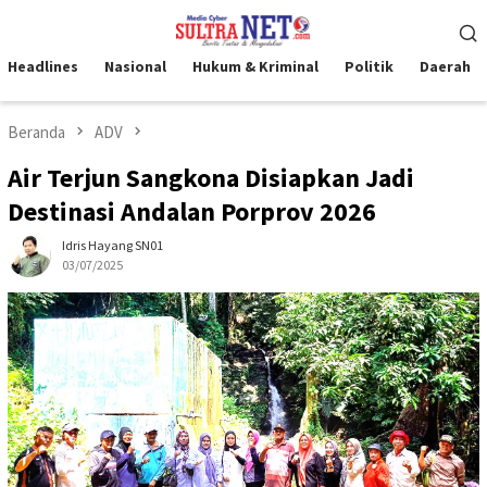
Loncat
Menu
ke
Mobile
konten
Headlines
Nasional
Hukum & Kriminal
Politik
Daerah
Beranda
ADV
Air Terjun Sangkona Disiapkan Jadi
Destinasi Andalan Porprov 2026
Idris Hayang SN01
03/07/2025