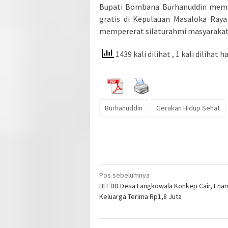
Bupati Bombana Burhanuddin membu
gratis di Kepulauan Masaloka Ray
mempererat silaturahmi masyarakat
1439 kali dilihat
, 1 kali dilihat ha
Burhanuddin
Gerakan Hidup Sehat
Navigasi
Pos sebelumnya
BLT DD Desa Langkowala Konkep Cair, Ena
pos
Keluarga Terima Rp1,8 Juta