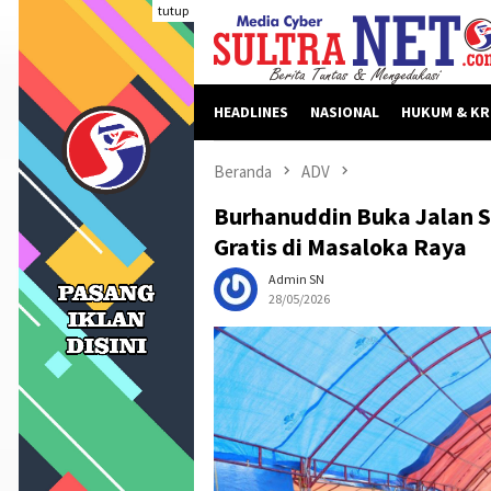
Loncat
tutup
ke
konten
HEADLINES
NASIONAL
HUKUM & KR
Beranda
ADV
Burhanuddin Buka Jalan 
Gratis di Masaloka Raya
Admin SN
28/05/2026