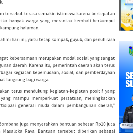
k.
tersebut terasa semakin istimewa karena bertepatan
etika banyak warga yang merantau kembali berkumpul
i kampung halaman.
turahmi hari ini, yaitu tetap kompak, guyub, dan penuh rasa
gat kebersamaan merupakan modal sosial yang sangat
an daerah. Karena itu, pemerintah daerah akan terus
bagai kegiatan kepemudaan, sosial, dan pemberdayaan
t langsung bagi warga.
an terus mendukung kegiatan-kegiatan positif yang
a yang mampu memperkuat persatuan, meningkatkan
rtisipasi generasi muda dalam pembangunan daerah,”
 Bombana juga menyerahkan bantuan sebesar Rp10 juta
n Masaloka Raya. Bantuan tersebut diberikan sebagai