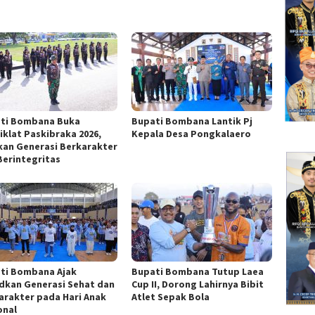
ti Bombana Buka
Bupati Bombana Lantik Pj
iklat Paskibraka 2026,
Kepala Desa Pongkalaero
kan Generasi Berkarakter
Berintegritas
ti Bombana Ajak
Bupati Bombana Tutup Laea
dkan Generasi Sehat dan
Cup II, Dorong Lahirnya Bibit
arakter pada Hari Anak
Atlet Sepak Bola
onal