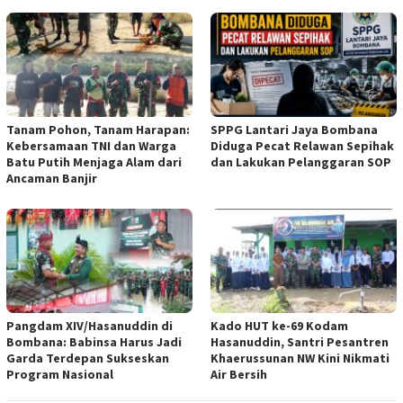
Tanam Pohon, Tanam Harapan:
SPPG Lantari Jaya Bombana
Kebersamaan TNI dan Warga
Diduga Pecat Relawan Sepihak
Batu Putih Menjaga Alam dari
dan Lakukan Pelanggaran SOP
Ancaman Banjir
Pangdam XIV/Hasanuddin di
Kado HUT ke-69 Kodam
Bombana: Babinsa Harus Jadi
Hasanuddin, Santri Pesantren
Garda Terdepan Sukseskan
Khaerussunan NW Kini Nikmati
Program Nasional
Air Bersih