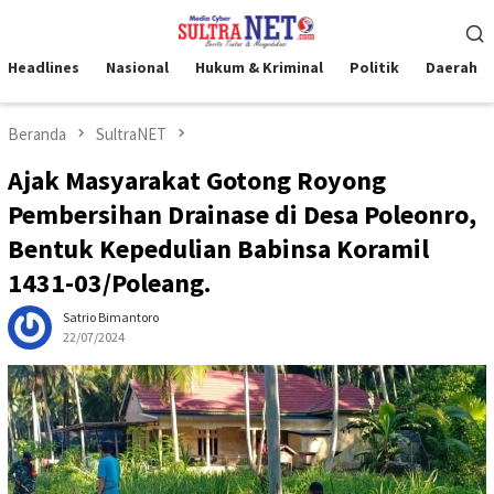
Loncat
Menu
ke
Mobile
konten
Headlines
Nasional
Hukum & Kriminal
Politik
Daerah
Beranda
SultraNET
Ajak Masyarakat Gotong Royong
Pembersihan Drainase di Desa Poleonro,
Bentuk Kepedulian Babinsa Koramil
1431-03/Poleang.
Satrio Bimantoro
22/07/2024