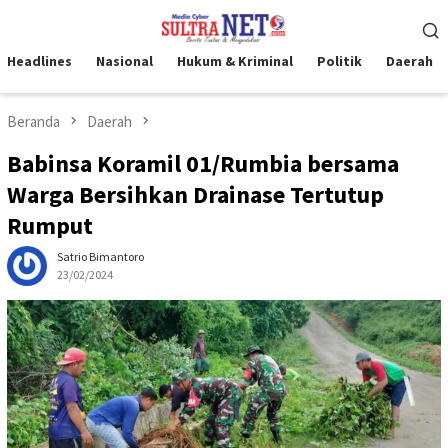
Loncat
Menu
ke
Mobile
konten
Headlines
Nasional
Hukum & Kriminal
Politik
Daerah
Beranda
Daerah
Babinsa Koramil 01/Rumbia bersama
Warga Bersihkan Drainase Tertutup
Rumput
Satrio Bimantoro
23/02/2024