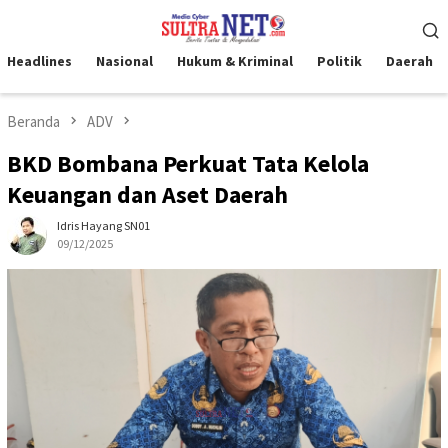
Loncat
Menu
ke
Mobile
konten
Headlines
Nasional
Hukum & Kriminal
Politik
Daerah
Beranda
ADV
BKD Bombana Perkuat Tata Kelola
Keuangan dan Aset Daerah
Idris Hayang SN01
09/12/2025