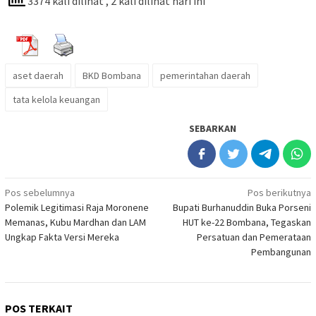
3374 kali dilihat
, 2 kali dilihat hari ini
aset daerah
BKD Bombana
pemerintahan daerah
tata kelola keuangan
SEBARKAN
Navigasi
Pos sebelumnya
Pos berikutnya
Polemik Legitimasi Raja Moronene
Bupati Burhanuddin Buka Porseni
pos
Memanas, Kubu Mardhan dan LAM
HUT ke-22 Bombana, Tegaskan
Ungkap Fakta Versi Mereka
Persatuan dan Pemerataan
Pembangunan
POS TERKAIT