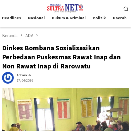
Loncat
Menu
ke
Mobile
konten
Headlines
Nasional
Hukum & Kriminal
Politik
Daerah
Beranda
ADV
Dinkes Bombana Sosialisasikan
Perbedaan Puskesmas Rawat Inap dan
Non Rawat Inap di Rarowatu
Admin SN
17/04/2026