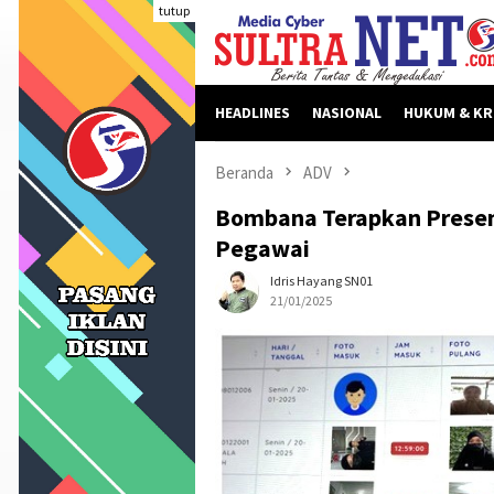
Loncat
tutup
ke
konten
HEADLINES
NASIONAL
HUKUM & KR
Beranda
ADV
Bombana Terapkan Presens
Pegawai
Idris Hayang SN01
21/01/2025