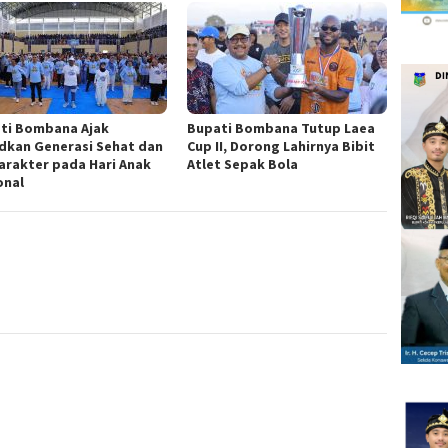
ti Bombana Ajak
Bupati Bombana Tutup Laea
dkan Generasi Sehat dan
Cup II, Dorong Lahirnya Bibit
arakter pada Hari Anak
Atlet Sepak Bola
onal