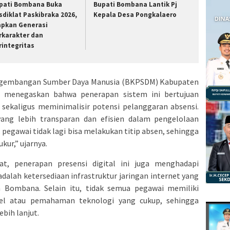
pati Bombana Buka
Bupati Bombana Lantik Pj
sdiklat Paskibraka 2026,
Kepala Desa Pongkalaero
apkan Generasi
rkarakter dan
rintegritas
ngembangan Sumber Daya Manusia (BKPSDM) Kabupaten
 menegaskan bahwa penerapan sistem ini bertujuan
 sekaligus meminimalisir potensi pelanggaran absensi.
ang lebih transparan dan efisien dalam pengelolaan
 pegawai tidak lagi bisa melakukan titip absen, sehingga
kur,” ujarnya.
, penerapan presensi digital ini juga menghadapi
dalah ketersediaan infrastruktur jaringan internet yang
 Bombana. Selain itu, tidak semua pegawai memiliki
el atau pemahaman teknologi yang cukup, sehingga
ebih lanjut.