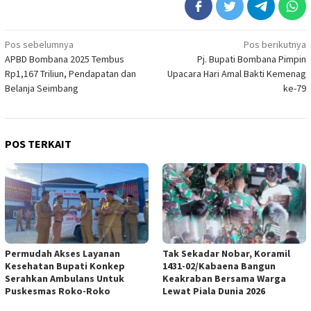
Navigasi
Pos sebelumnya
Pos berikutnya
APBD Bombana 2025 Tembus
Pj. Bupati Bombana Pimpin
pos
Rp1,167 Triliun, Pendapatan dan
Upacara Hari Amal Bakti Kemenag
Belanja Seimbang
ke-79
POS TERKAIT
Permudah Akses Layanan
Tak Sekadar Nobar, Koramil
Kesehatan Bupati Konkep
1431-02/Kabaena Bangun
Serahkan Ambulans Untuk
Keakraban Bersama Warga
Puskesmas Roko-Roko
Lewat Piala Dunia 2026