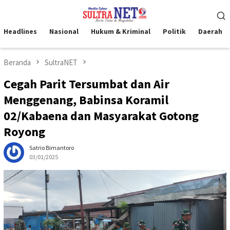
Loncat
Menu
ke
Mobile
konten
Headlines
Nasional
Hukum & Kriminal
Politik
Daerah
Beranda
SultraNET
Cegah Parit Tersumbat dan Air
Menggenang, Babinsa Koramil
02/Kabaena dan Masyarakat Gotong
Royong
Satrio Bimantoro
03/01/2025