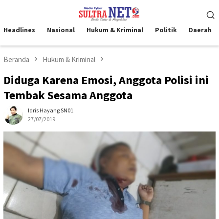
Loncat
Menu
ke
Mobile
konten
Headlines
Nasional
Hukum & Kriminal
Politik
Daerah
Beranda
Hukum & Kriminal
Diduga Karena Emosi, Anggota Polisi ini
Tembak Sesama Anggota
Idris Hayang SN01
27/07/2019