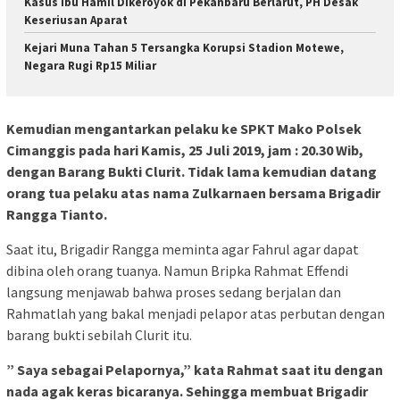
Kasus Ibu Hamil Dikeroyok di Pekanbaru Berlarut, PH Desak
Keseriusan Aparat
Kejari Muna Tahan 5 Tersangka Korupsi Stadion Motewe,
Negara Rugi Rp15 Miliar
Kemudian mengantarkan pelaku ke SPKT Mako Polsek
Cimanggis pada hari Kamis, 25 Juli 2019, jam : 20.30 Wib,
dengan Barang Bukti Clurit. Tidak lama kemudian datang
orang tua pelaku atas nama Zulkarnaen bersama Brigadir
Rangga Tianto.
Saat itu, Brigadir Rangga meminta agar Fahrul agar dapat
dibina oleh orang tuanya. Namun Bripka Rahmat Effendi
langsung menjawab bahwa proses sedang berjalan dan
Rahmatlah yang bakal menjadi pelapor atas perbutan dengan
barang bukti sebilah Clurit itu.
” Saya sebagai Pelapornya,” kata Rahmat saat itu dengan
nada agak keras bicaranya. Sehingga membuat Brigadir