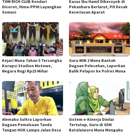
THM RICH CLUB Kendari
Kasus Ibu Hamil Dikeroyok di
Disorot, Hima-PPHI Layangkan
Pekanbaru Berlarut, PH Desak
Somasi
Keseriusan Aparat
Kejari Muna Tahan 5 Tersangka
Guru MIN 2 Muna Bantah
Korupsi Stadion Motewe,
Dugaan Pelecehan, Laporkan
Negara Rugi Rp15 Miliar
Balik Pelapor ke Polres Muna
Alemako Sultra Laporkan
Sistem e-Kinerja Dinilai
Dugaan Pemalsuan Tanda
Tertutup, Guru di SDN
Tangan HOK Lampu Jalan Desa
Batalaiworu Muna Mengaku