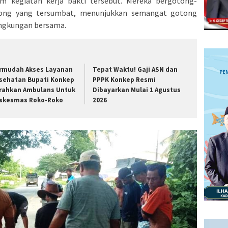
am kegiatan kerja bakti tersebut. Mereka bergotong-
ong yang tersumbat, menunjukkan semangat gotong
ingkungan bersama.
rmudah Akses Layanan
Tepat Waktu! Gaji ASN dan
sehatan Bupati Konkep
PPPK Konkep Resmi
rahkan Ambulans Untuk
Dibayarkan Mulai 1 Agustus
skesmas Roko-Roko
2026