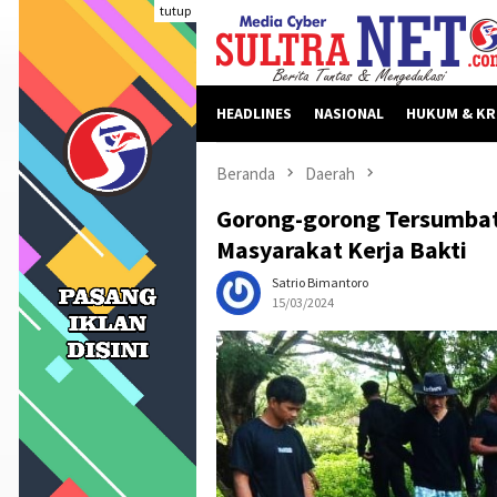
Loncat
tutup
ke
konten
HEADLINES
NASIONAL
HUKUM & KR
Beranda
Daerah
Gorong-gorong Tersumbat
Masyarakat Kerja Bakti
Satrio Bimantoro
15/03/2024