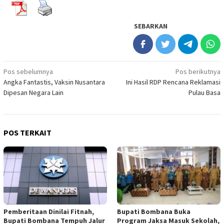
SEBARKAN
Navigasi
Pos sebelumnya
Pos berikutnya
Angka Fantastis, Vaksin Nusantara
Ini Hasil RDP Rencana Reklamasi
pos
Dipesan Negara Lain
Pulau Basa
POS TERKAIT
Pemberitaan Dinilai Fitnah,
Bupati Bombana Buka
Bupati Bombana Tempuh Jalur
Program Jaksa Masuk Sekolah,