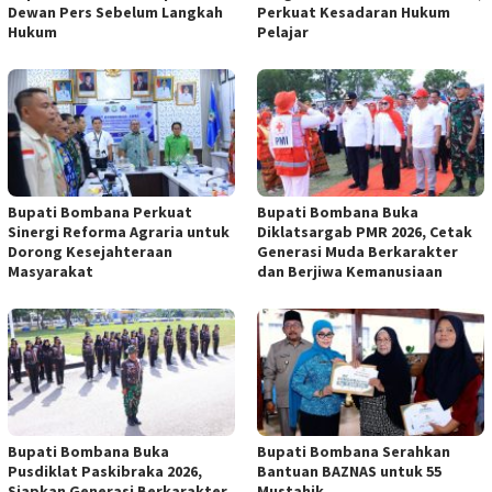
Dewan Pers Sebelum Langkah
Perkuat Kesadaran Hukum
Hukum
Pelajar
Bupati Bombana Perkuat
Bupati Bombana Buka
Sinergi Reforma Agraria untuk
Diklatsargab PMR 2026, Cetak
Dorong Kesejahteraan
Generasi Muda Berkarakter
Masyarakat
dan Berjiwa Kemanusiaan
Bupati Bombana Buka
Bupati Bombana Serahkan
Pusdiklat Paskibraka 2026,
Bantuan BAZNAS untuk 55
Siapkan Generasi Berkarakter
Mustahik