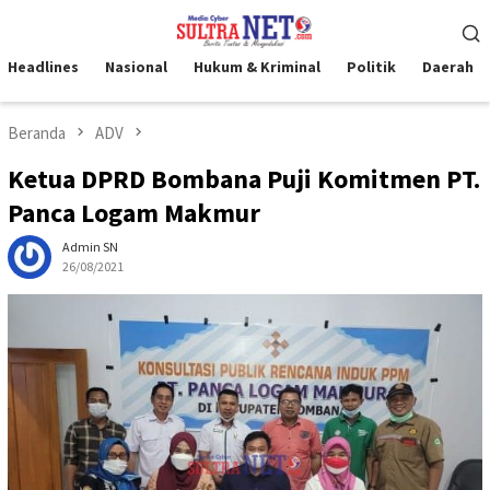
Loncat
Menu
ke
Mobile
konten
Headlines
Nasional
Hukum & Kriminal
Politik
Daerah
Beranda
ADV
Ketua DPRD Bombana Puji Komitmen PT.
Panca Logam Makmur
Admin SN
26/08/2021